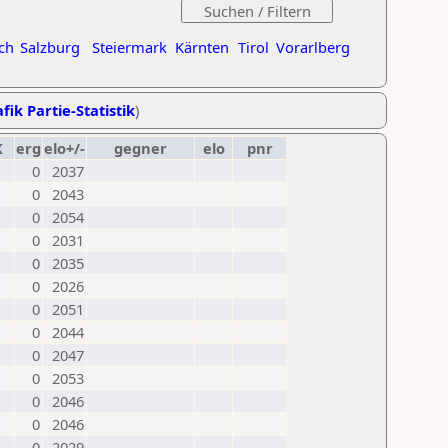
ch
Salzburg
Steiermark
Kärnten
Tirol
Vorarlberg
fik Partie-Statistik
)
K
erg
elo+/-
gegner
elo
pnr
0
2037
0
2043
0
2054
0
2031
0
2035
0
2026
0
2051
0
2044
0
2047
0
2053
0
2046
0
2046
0
2029