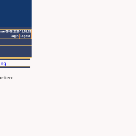
ime 09.08.2026 13:03:02
Login
Logout
artien: