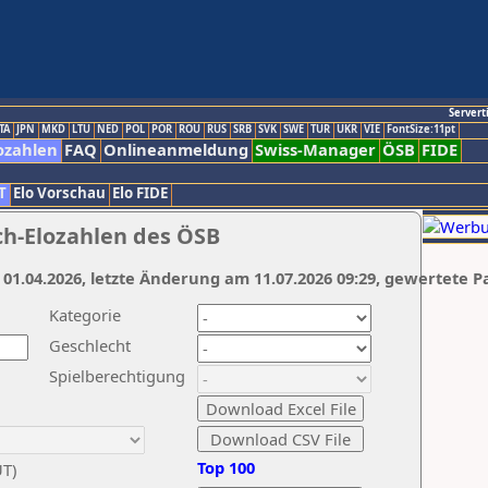
Servert
TA
JPN
MKD
LTU
NED
POL
POR
ROU
RUS
SRB
SVK
SWE
TUR
UKR
VIE
FontSize:11pt
ozahlen
FAQ
Onlineanmeldung
Swiss-Manager
ÖSB
FIDE
T
Elo Vorschau
Elo FIDE
ch-Elozahlen des ÖSB
 01.04.2026, letzte Änderung am 11.07.2026 09:29, gewertete P
Kategorie
Geschlecht
Spielberechtigung
Top 100
UT)