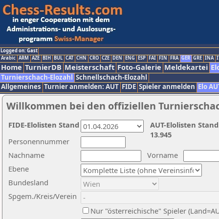
Logged on: Gast
Arabic
ARM
AZE
BIH
BUL
CAT
CHN
CRO
CZE
DEN
ENG
ESP
FAI
FIN
FRA
GER
GRE
INA
I
Home
TurnierDB
Meisterschaft
Foto-Galerie
Meldekartei
El
Turnierschach-Elozahl
Schnellschach-Elozahl
Allgemeines
Turnier anmelden: AUT
FIDE
Spieler anmelden
Elo AU
Willkommen bei den offiziellen Turnierscha
FIDE-Elolisten Stand
AUT-Elolisten Stand
13.945
Personennummer
Nachname
Vorname
Ebene
Bundesland
Spgem./Kreis/Verein
Nur "österreichische" Spieler (Land=A