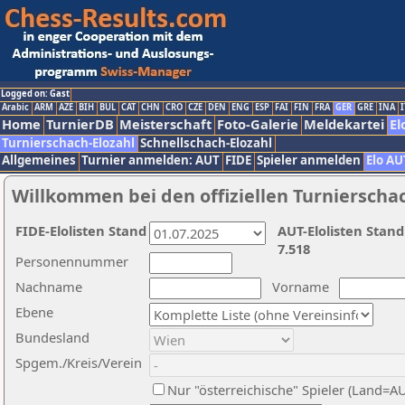
Logged on: Gast
Arabic
ARM
AZE
BIH
BUL
CAT
CHN
CRO
CZE
DEN
ENG
ESP
FAI
FIN
FRA
GER
GRE
INA
I
Home
TurnierDB
Meisterschaft
Foto-Galerie
Meldekartei
El
Turnierschach-Elozahl
Schnellschach-Elozahl
Allgemeines
Turnier anmelden: AUT
FIDE
Spieler anmelden
Elo AU
Willkommen bei den offiziellen Turnierscha
FIDE-Elolisten Stand
AUT-Elolisten Stand
7.518
Personennummer
Nachname
Vorname
Ebene
Bundesland
Spgem./Kreis/Verein
Nur "österreichische" Spieler (Land=A