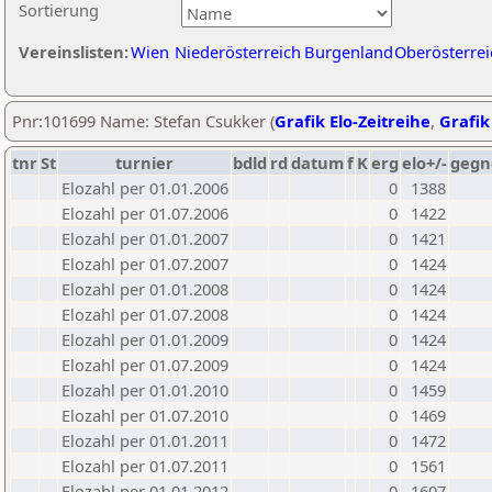
Sortierung
Vereinslisten:
Wien
Niederösterreich
Burgenland
Oberösterrei
Pnr:101699 Name: Stefan Csukker (
Grafik Elo-Zeitreihe
,
Grafik
tnr
St
turnier
bdld
rd
datum
f
K
erg
elo+/-
gegn
Elozahl per 01.01.2006
0
1388
Elozahl per 01.07.2006
0
1422
Elozahl per 01.01.2007
0
1421
Elozahl per 01.07.2007
0
1424
Elozahl per 01.01.2008
0
1424
Elozahl per 01.07.2008
0
1424
Elozahl per 01.01.2009
0
1424
Elozahl per 01.07.2009
0
1424
Elozahl per 01.01.2010
0
1459
Elozahl per 01.07.2010
0
1469
Elozahl per 01.01.2011
0
1472
Elozahl per 01.07.2011
0
1561
Elozahl per 01.01.2012
0
1607