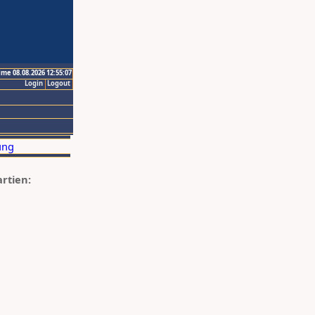
ime 08.08.2026 12:55:07
Login
Logout
artien: