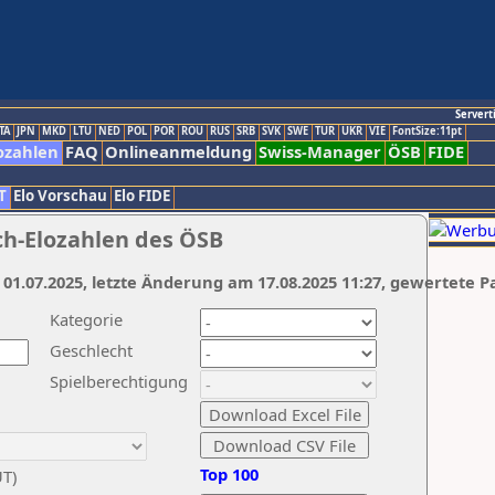
Servert
TA
JPN
MKD
LTU
NED
POL
POR
ROU
RUS
SRB
SVK
SWE
TUR
UKR
VIE
FontSize:11pt
ozahlen
FAQ
Onlineanmeldung
Swiss-Manager
ÖSB
FIDE
T
Elo Vorschau
Elo FIDE
ch-Elozahlen des ÖSB
 01.07.2025, letzte Änderung am 17.08.2025 11:27, gewertete P
Kategorie
Geschlecht
Spielberechtigung
Top 100
UT)