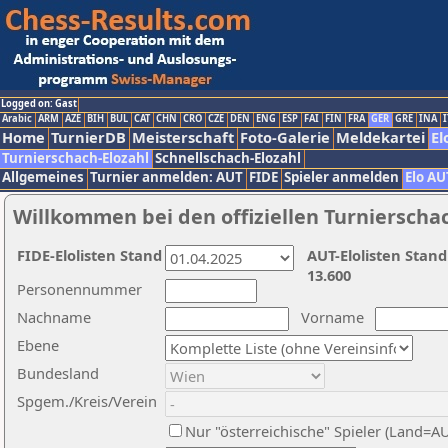
Logged on: Gast
Arabic
ARM
AZE
BIH
BUL
CAT
CHN
CRO
CZE
DEN
ENG
ESP
FAI
FIN
FRA
GER
GRE
INA
I
Home
TurnierDB
Meisterschaft
Foto-Galerie
Meldekartei
El
Turnierschach-Elozahl
Schnellschach-Elozahl
Allgemeines
Turnier anmelden: AUT
FIDE
Spieler anmelden
Elo AU
Willkommen bei den offiziellen Turnierscha
FIDE-Elolisten Stand
AUT-Elolisten Stand
13.600
Personennummer
Nachname
Vorname
Ebene
Bundesland
Spgem./Kreis/Verein
Nur "österreichische" Spieler (Land=A