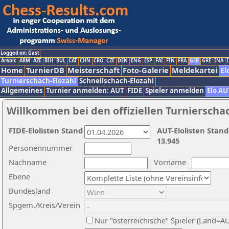
Logged on: Gast
Arabic
ARM
AZE
BIH
BUL
CAT
CHN
CRO
CZE
DEN
ENG
ESP
FAI
FIN
FRA
GER
GRE
INA
I
Home
TurnierDB
Meisterschaft
Foto-Galerie
Meldekartei
El
Turnierschach-Elozahl
Schnellschach-Elozahl
Allgemeines
Turnier anmelden: AUT
FIDE
Spieler anmelden
Elo AU
Willkommen bei den offiziellen Turnierscha
FIDE-Elolisten Stand
AUT-Elolisten Stand
13.945
Personennummer
Nachname
Vorname
Ebene
Bundesland
Spgem./Kreis/Verein
Nur "österreichische" Spieler (Land=A