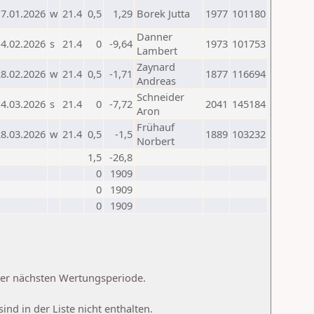
17.01.2026
w
21.4
0,5
1,29
Borek Jutta
1977
101180
Danner
14.02.2026
s
21.4
0
-9,64
1973
101753
Lambert
Zaynard
28.02.2026
w
21.4
0,5
-1,71
1877
116694
Andreas
Schneider
14.03.2026
s
21.4
0
-7,72
2041
145184
Aron
Frühauf
28.03.2026
w
21.4
0,5
-1,5
1889
103232
Norbert
1,5
-26,8
0
1909
0
1909
0
1909
 der nächsten Wertungsperiode.
d in der Liste nicht enthalten.