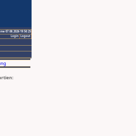
ime 07.08.2026 19:50:25
Login
Logout
artien: