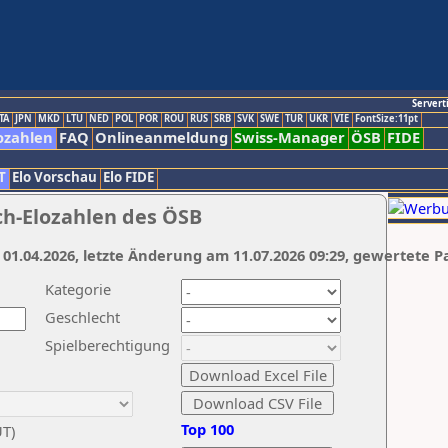
Servert
TA
JPN
MKD
LTU
NED
POL
POR
ROU
RUS
SRB
SVK
SWE
TUR
UKR
VIE
FontSize:11pt
ozahlen
FAQ
Onlineanmeldung
Swiss-Manager
ÖSB
FIDE
T
Elo Vorschau
Elo FIDE
ch-Elozahlen des ÖSB
 01.04.2026, letzte Änderung am 11.07.2026 09:29, gewertete P
Kategorie
Geschlecht
Spielberechtigung
Top 100
UT)