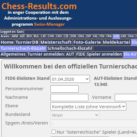
Logged on: Gast
Arabic
ARM
AZE
BIH
BUL
CAT
CHN
CRO
CZE
DEN
ENG
ESP
FAI
FIN
FRA
GER
GRE
INA
I
Home
TurnierDB
Meisterschaft
Foto-Galerie
Meldekartei
El
Turnierschach-Elozahl
Schnellschach-Elozahl
Allgemeines
Turnier anmelden: AUT
FIDE
Spieler anmelden
Elo AU
Willkommen bei den offiziellen Turnierscha
FIDE-Elolisten Stand
AUT-Elolisten Stand
13.945
Personennummer
Nachname
Vorname
Ebene
Bundesland
Spgem./Kreis/Verein
Nur "österreichische" Spieler (Land=A