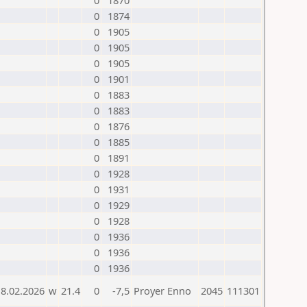
0
1870
0
1874
0
1905
0
1905
0
1905
0
1901
0
1883
0
1883
0
1876
0
1885
0
1891
0
1928
0
1931
0
1929
0
1928
0
1936
0
1936
0
1936
18.02.2026
w
21.4
0
-7,5
Proyer Enno
2045
111301