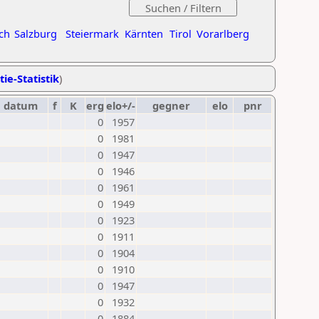
ch
Salzburg
Steiermark
Kärnten
Tirol
Vorarlberg
tie-Statistik
)
datum
f
K
erg
elo+/-
gegner
elo
pnr
0
1957
0
1981
0
1947
0
1946
0
1961
0
1949
0
1923
0
1911
0
1904
0
1910
0
1947
0
1932
0
1884