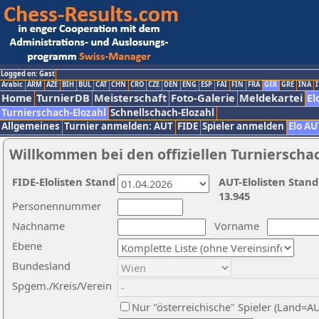
Logged on: Gast
Arabic
ARM
AZE
BIH
BUL
CAT
CHN
CRO
CZE
DEN
ENG
ESP
FAI
FIN
FRA
GER
GRE
INA
I
Home
TurnierDB
Meisterschaft
Foto-Galerie
Meldekartei
El
Turnierschach-Elozahl
Schnellschach-Elozahl
Allgemeines
Turnier anmelden: AUT
FIDE
Spieler anmelden
Elo AU
Willkommen bei den offiziellen Turnierscha
FIDE-Elolisten Stand
AUT-Elolisten Stand
13.945
Personennummer
Nachname
Vorname
Ebene
Bundesland
Spgem./Kreis/Verein
Nur "österreichische" Spieler (Land=A