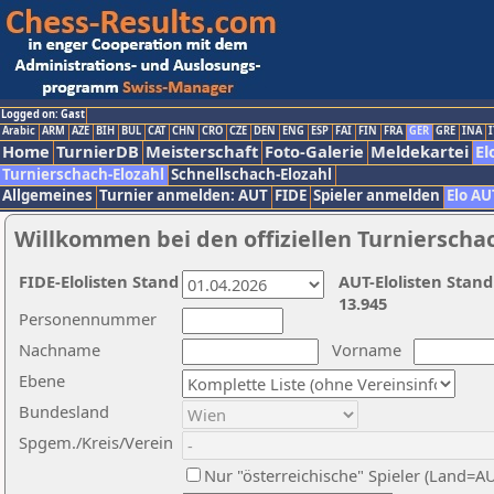
Logged on: Gast
Arabic
ARM
AZE
BIH
BUL
CAT
CHN
CRO
CZE
DEN
ENG
ESP
FAI
FIN
FRA
GER
GRE
INA
I
Home
TurnierDB
Meisterschaft
Foto-Galerie
Meldekartei
El
Turnierschach-Elozahl
Schnellschach-Elozahl
Allgemeines
Turnier anmelden: AUT
FIDE
Spieler anmelden
Elo AU
Willkommen bei den offiziellen Turnierscha
FIDE-Elolisten Stand
AUT-Elolisten Stand
13.945
Personennummer
Nachname
Vorname
Ebene
Bundesland
Spgem./Kreis/Verein
Nur "österreichische" Spieler (Land=A