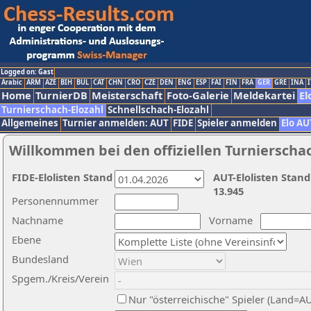
Logged on: Gast
Arabic
ARM
AZE
BIH
BUL
CAT
CHN
CRO
CZE
DEN
ENG
ESP
FAI
FIN
FRA
GER
GRE
INA
I
Home
TurnierDB
Meisterschaft
Foto-Galerie
Meldekartei
El
Turnierschach-Elozahl
Schnellschach-Elozahl
Allgemeines
Turnier anmelden: AUT
FIDE
Spieler anmelden
Elo AU
Willkommen bei den offiziellen Turnierscha
FIDE-Elolisten Stand
AUT-Elolisten Stand
13.945
Personennummer
Nachname
Vorname
Ebene
Bundesland
Spgem./Kreis/Verein
Nur "österreichische" Spieler (Land=A