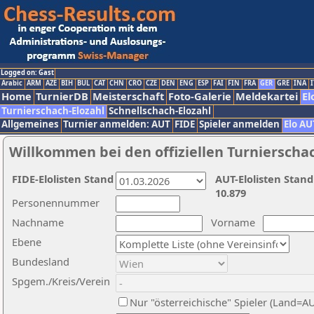
Logged on: Gast
Arabic
ARM
AZE
BIH
BUL
CAT
CHN
CRO
CZE
DEN
ENG
ESP
FAI
FIN
FRA
GER
GRE
INA
I
Home
TurnierDB
Meisterschaft
Foto-Galerie
Meldekartei
El
Turnierschach-Elozahl
Schnellschach-Elozahl
Allgemeines
Turnier anmelden: AUT
FIDE
Spieler anmelden
Elo AU
Willkommen bei den offiziellen Turnierscha
FIDE-Elolisten Stand
AUT-Elolisten Stand
10.879
Personennummer
Nachname
Vorname
Ebene
Bundesland
Spgem./Kreis/Verein
Nur "österreichische" Spieler (Land=A