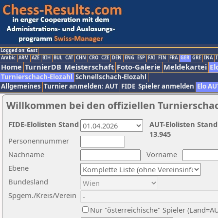
Logged on: Gast
Arabic
ARM
AZE
BIH
BUL
CAT
CHN
CRO
CZE
DEN
ENG
ESP
FAI
FIN
FRA
GER
GRE
INA
I
Home
TurnierDB
Meisterschaft
Foto-Galerie
Meldekartei
El
Turnierschach-Elozahl
Schnellschach-Elozahl
Allgemeines
Turnier anmelden: AUT
FIDE
Spieler anmelden
Elo AU
Willkommen bei den offiziellen Turnierscha
FIDE-Elolisten Stand
AUT-Elolisten Stand
13.945
Personennummer
Nachname
Vorname
Ebene
Bundesland
Spgem./Kreis/Verein
Nur "österreichische" Spieler (Land=A