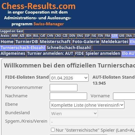
Logged on: Gast
Arabic
ARM
AZE
BIH
BUL
CAT
CHN
CRO
CZE
DEN
ENG
ESP
FAI
FIN
FRA
GER
GRE
INA
I
Home
TurnierDB
Meisterschaft
Foto-Galerie
Meldekartei
El
Turnierschach-Elozahl
Schnellschach-Elozahl
Allgemeines
Turnier anmelden: AUT
FIDE
Spieler anmelden
Elo AU
Willkommen bei den offiziellen Turnierscha
FIDE-Elolisten Stand
AUT-Elolisten Stand
13.945
Personennummer
Nachname
Vorname
Ebene
Bundesland
Spgem./Kreis/Verein
Nur "österreichische" Spieler (Land=A