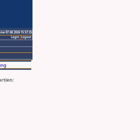
ime 07.08.2026 15:57:25
Login
Logout
artien: