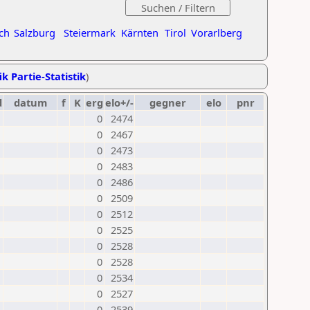
ch
Salzburg
Steiermark
Kärnten
Tirol
Vorarlberg
ik Partie-Statistik
)
d
datum
f
K
erg
elo+/-
gegner
elo
pnr
0
2474
0
2467
0
2473
0
2483
0
2486
0
2509
0
2512
0
2525
0
2528
0
2528
0
2534
0
2527
0
2539