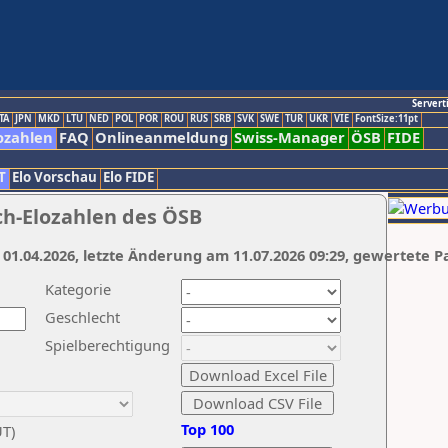
Servert
TA
JPN
MKD
LTU
NED
POL
POR
ROU
RUS
SRB
SVK
SWE
TUR
UKR
VIE
FontSize:11pt
ozahlen
FAQ
Onlineanmeldung
Swiss-Manager
ÖSB
FIDE
T
Elo Vorschau
Elo FIDE
ch-Elozahlen des ÖSB
 01.04.2026, letzte Änderung am 11.07.2026 09:29, gewertete P
Kategorie
Geschlecht
Spielberechtigung
Top 100
UT)