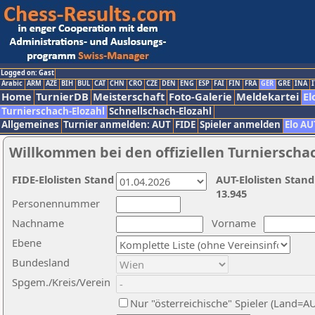
Logged on: Gast
Arabic
ARM
AZE
BIH
BUL
CAT
CHN
CRO
CZE
DEN
ENG
ESP
FAI
FIN
FRA
GER
GRE
INA
I
Home
TurnierDB
Meisterschaft
Foto-Galerie
Meldekartei
El
Turnierschach-Elozahl
Schnellschach-Elozahl
Allgemeines
Turnier anmelden: AUT
FIDE
Spieler anmelden
Elo AU
Willkommen bei den offiziellen Turnierscha
FIDE-Elolisten Stand
AUT-Elolisten Stand
13.945
Personennummer
Nachname
Vorname
Ebene
Bundesland
Spgem./Kreis/Verein
Nur "österreichische" Spieler (Land=A