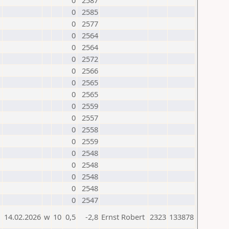
0
2587
0
2585
0
2577
0
2564
0
2564
0
2572
0
2566
0
2565
0
2565
0
2559
0
2557
0
2558
0
2559
0
2548
0
2548
0
2548
0
2548
0
2547
14.02.2026
w
10
0,5
-2,8
Ernst Robert
2323
133878