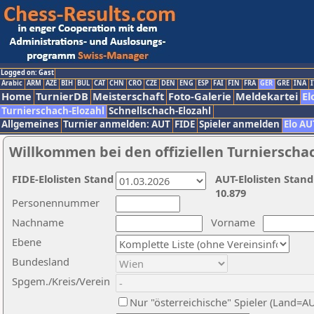
Logged on: Gast
Arabic
ARM
AZE
BIH
BUL
CAT
CHN
CRO
CZE
DEN
ENG
ESP
FAI
FIN
FRA
GER
GRE
INA
I
Home
TurnierDB
Meisterschaft
Foto-Galerie
Meldekartei
El
Turnierschach-Elozahl
Schnellschach-Elozahl
Allgemeines
Turnier anmelden: AUT
FIDE
Spieler anmelden
Elo AU
Willkommen bei den offiziellen Turnierscha
FIDE-Elolisten Stand
AUT-Elolisten Stand
10.879
Personennummer
Nachname
Vorname
Ebene
Bundesland
Spgem./Kreis/Verein
Nur "österreichische" Spieler (Land=A