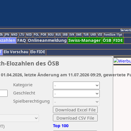
Servert
TA
JPN
MKD
LTU
NED
POL
POR
ROU
RUS
SRB
SVK
SWE
TUR
UKR
VIE
FontSize:11pt
ozahlen
FAQ
Onlineanmeldung
Swiss-Manager
ÖSB
FIDE
T
Elo Vorschau
Elo FIDE
ch-Elozahlen des ÖSB
 01.04.2026, letzte Änderung am 11.07.2026 09:29, gewertete P
Kategorie
Geschlecht
Spielberechtigung
Top 100
UT)