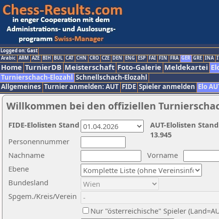
Logged on: Gast
Arabic
ARM
AZE
BIH
BUL
CAT
CHN
CRO
CZE
DEN
ENG
ESP
FAI
FIN
FRA
GER
GRE
INA
I
Home
TurnierDB
Meisterschaft
Foto-Galerie
Meldekartei
El
Turnierschach-Elozahl
Schnellschach-Elozahl
Allgemeines
Turnier anmelden: AUT
FIDE
Spieler anmelden
Elo AU
Willkommen bei den offiziellen Turnierscha
FIDE-Elolisten Stand
AUT-Elolisten Stand
13.945
Personennummer
Nachname
Vorname
Ebene
Bundesland
Spgem./Kreis/Verein
Nur "österreichische" Spieler (Land=A