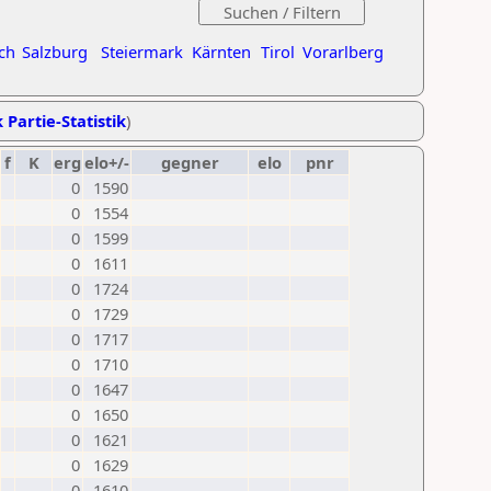
ch
Salzburg
Steiermark
Kärnten
Tirol
Vorarlberg
 Partie-Statistik
)
f
K
erg
elo+/-
gegner
elo
pnr
0
1590
0
1554
0
1599
0
1611
0
1724
0
1729
0
1717
0
1710
0
1647
0
1650
0
1621
0
1629
0
1610