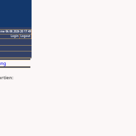
ime 06.08.2026 20:17:49
Login
Logout
artien: