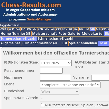
Logged on: Gast
Arabic
ARM
AZE
BIH
BUL
CAT
CHN
CRO
CZE
DEN
ENG
ESP
FAI
FIN
FRA
GER
GRE
INA
I
Home
TurnierDB
Meisterschaft
Foto-Galerie
Meldekartei
El
Turnierschach-Elozahl
Schnellschach-Elozahl
Allgemeines
Turnier anmelden: AUT
FIDE
Spieler anmelden
Elo AU
Willkommen bei den offiziellen Turnierscha
FIDE-Elolisten Stand
AUT-Elolisten Stand
8.601
Personennummer
Nachname
Vorname
Ebene
Bundesland
Spgem./Kreis/Verein
Nur "österreichische" Spieler (Land=A