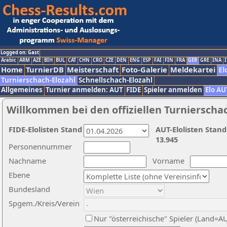
Logged on: Gast
Arabic
ARM
AZE
BIH
BUL
CAT
CHN
CRO
CZE
DEN
ENG
ESP
FAI
FIN
FRA
GER
GRE
INA
I
Home
TurnierDB
Meisterschaft
Foto-Galerie
Meldekartei
El
Turnierschach-Elozahl
Schnellschach-Elozahl
Allgemeines
Turnier anmelden: AUT
FIDE
Spieler anmelden
Elo AU
Willkommen bei den offiziellen Turnierscha
FIDE-Elolisten Stand
AUT-Elolisten Stand
13.945
Personennummer
Nachname
Vorname
Ebene
Bundesland
Spgem./Kreis/Verein
Nur "österreichische" Spieler (Land=A