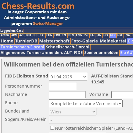
Logged on: Gast
Arabic
ARM
AZE
BIH
BUL
CAT
CHN
CRO
CZE
DEN
ENG
ESP
FAI
FIN
FRA
GER
GRE
INA
I
Home
TurnierDB
Meisterschaft
Foto-Galerie
Meldekartei
El
Turnierschach-Elozahl
Schnellschach-Elozahl
Allgemeines
Turnier anmelden: AUT
FIDE
Spieler anmelden
Elo AU
Willkommen bei den offiziellen Turnierscha
FIDE-Elolisten Stand
AUT-Elolisten Stand
13.945
Personennummer
Nachname
Vorname
Ebene
Bundesland
Spgem./Kreis/Verein
Nur "österreichische" Spieler (Land=A