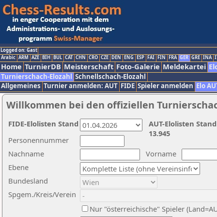
Logged on: Gast
Arabic
ARM
AZE
BIH
BUL
CAT
CHN
CRO
CZE
DEN
ENG
ESP
FAI
FIN
FRA
GER
GRE
INA
I
Home
TurnierDB
Meisterschaft
Foto-Galerie
Meldekartei
El
Turnierschach-Elozahl
Schnellschach-Elozahl
Allgemeines
Turnier anmelden: AUT
FIDE
Spieler anmelden
Elo AU
Willkommen bei den offiziellen Turnierscha
FIDE-Elolisten Stand
AUT-Elolisten Stand
13.945
Personennummer
Nachname
Vorname
Ebene
Bundesland
Spgem./Kreis/Verein
Nur "österreichische" Spieler (Land=A