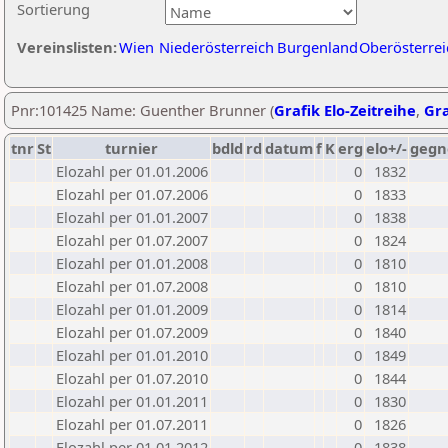
Sortierung
Vereinslisten:
Wien
Niederösterreich
Burgenland
Oberösterrei
Pnr:101425 Name: Guenther Brunner (
Grafik Elo-Zeitreihe
,
Gra
tnr
St
turnier
bdld
rd
datum
f
K
erg
elo+/-
gegn
Elozahl per 01.01.2006
0
1832
Elozahl per 01.07.2006
0
1833
Elozahl per 01.01.2007
0
1838
Elozahl per 01.07.2007
0
1824
Elozahl per 01.01.2008
0
1810
Elozahl per 01.07.2008
0
1810
Elozahl per 01.01.2009
0
1814
Elozahl per 01.07.2009
0
1840
Elozahl per 01.01.2010
0
1849
Elozahl per 01.07.2010
0
1844
Elozahl per 01.01.2011
0
1830
Elozahl per 01.07.2011
0
1826
Elozahl per 01.01.2012
0
1838