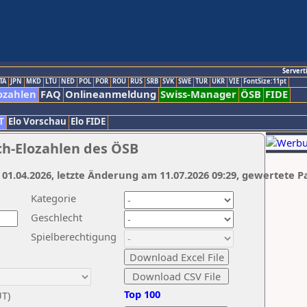
Servert
TA
JPN
MKD
LTU
NED
POL
POR
ROU
RUS
SRB
SVK
SWE
TUR
UKR
VIE
FontSize:11pt
ozahlen
FAQ
Onlineanmeldung
Swiss-Manager
ÖSB
FIDE
T
Elo Vorschau
Elo FIDE
ch-Elozahlen des ÖSB
 01.04.2026, letzte Änderung am 11.07.2026 09:29, gewertete P
Kategorie
Geschlecht
Spielberechtigung
Top 100
UT)