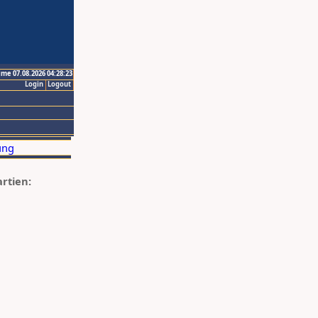
ime 07.08.2026 04:28:23
Login
Logout
artien: