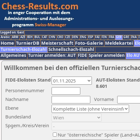
Logged on: Gast
Arabic
ARM
AZE
BIH
BUL
CAT
CHN
CRO
CZE
DEN
ENG
ESP
FAI
FIN
FRA
GER
GRE
INA
I
Home
TurnierDB
Meisterschaft
Foto-Galerie
Meldekartei
El
Turnierschach-Elozahl
Schnellschach-Elozahl
Allgemeines
Turnier anmelden: AUT
FIDE
Spieler anmelden
Elo AU
Willkommen bei den offiziellen Turnierscha
FIDE-Elolisten Stand
AUT-Elolisten Stand
8.601
Personennummer
Nachname
Vorname
Ebene
Bundesland
Spgem./Kreis/Verein
Nur "österreichische" Spieler (Land=A