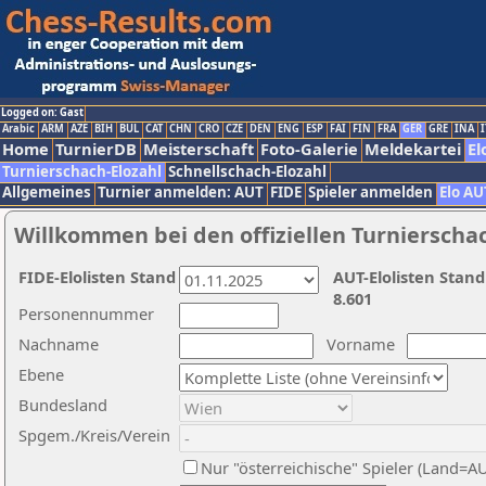
Logged on: Gast
Arabic
ARM
AZE
BIH
BUL
CAT
CHN
CRO
CZE
DEN
ENG
ESP
FAI
FIN
FRA
GER
GRE
INA
I
Home
TurnierDB
Meisterschaft
Foto-Galerie
Meldekartei
El
Turnierschach-Elozahl
Schnellschach-Elozahl
Allgemeines
Turnier anmelden: AUT
FIDE
Spieler anmelden
Elo AU
Willkommen bei den offiziellen Turnierscha
FIDE-Elolisten Stand
AUT-Elolisten Stand
8.601
Personennummer
Nachname
Vorname
Ebene
Bundesland
Spgem./Kreis/Verein
Nur "österreichische" Spieler (Land=A