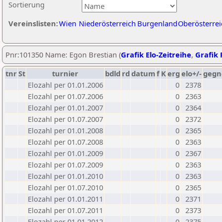
Sortierung
Vereinslisten:
Wien
Niederösterreich
Burgenland
Oberösterrei
Pnr:101350 Name: Egon Brestian (
Grafik Elo-Zeitreihe
,
Grafik 
tnr
St
turnier
bdld
rd
datum
f
K
erg
elo+/-
gegn
Elozahl per 01.01.2006
0
2378
Elozahl per 01.07.2006
0
2363
Elozahl per 01.01.2007
0
2364
Elozahl per 01.07.2007
0
2372
Elozahl per 01.01.2008
0
2365
Elozahl per 01.07.2008
0
2363
Elozahl per 01.01.2009
0
2367
Elozahl per 01.07.2009
0
2363
Elozahl per 01.01.2010
0
2363
Elozahl per 01.07.2010
0
2365
Elozahl per 01.01.2011
0
2371
Elozahl per 01.07.2011
0
2373
Elozahl per 01.01.2012
0
2375