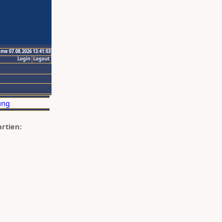
ime 07.08.2026 13:41:03
Login
Logout
artien: