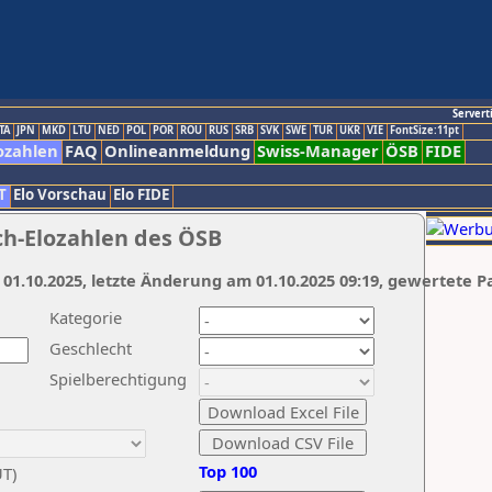
Servert
TA
JPN
MKD
LTU
NED
POL
POR
ROU
RUS
SRB
SVK
SWE
TUR
UKR
VIE
FontSize:11pt
ozahlen
FAQ
Onlineanmeldung
Swiss-Manager
ÖSB
FIDE
T
Elo Vorschau
Elo FIDE
ch-Elozahlen des ÖSB
 01.10.2025, letzte Änderung am 01.10.2025 09:19, gewertete P
Kategorie
Geschlecht
Spielberechtigung
Top 100
UT)