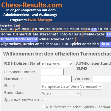
Logged on: Gast
Arabic
ARM
AZE
BIH
BUL
CAT
CHN
CRO
CZE
DEN
ENG
ESP
FAI
FIN
FRA
GER
GRE
INA
I
Home
TurnierDB
Meisterschaft
Foto-Galerie
Meldekartei
El
Turnierschach-Elozahl
Schnellschach-Elozahl
Allgemeines
Turnier anmelden: AUT
FIDE
Spieler anmelden
Elo AU
Willkommen bei den offiziellen Turnierscha
FIDE-Elolisten Stand
AUT-Elolisten Stand
13.945
Personennummer
Nachname
Vorname
Ebene
Bundesland
Spgem./Kreis/Verein
Nur "österreichische" Spieler (Land=A