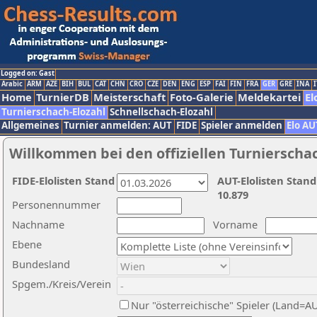
Logged on: Gast
Arabic
ARM
AZE
BIH
BUL
CAT
CHN
CRO
CZE
DEN
ENG
ESP
FAI
FIN
FRA
GER
GRE
INA
I
Home
TurnierDB
Meisterschaft
Foto-Galerie
Meldekartei
El
Turnierschach-Elozahl
Schnellschach-Elozahl
Allgemeines
Turnier anmelden: AUT
FIDE
Spieler anmelden
Elo AU
Willkommen bei den offiziellen Turnierscha
FIDE-Elolisten Stand
AUT-Elolisten Stand
10.879
Personennummer
Nachname
Vorname
Ebene
Bundesland
Spgem./Kreis/Verein
Nur "österreichische" Spieler (Land=A