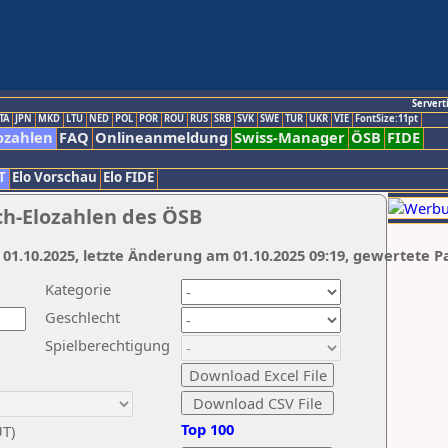
Servert
TA
JPN
MKD
LTU
NED
POL
POR
ROU
RUS
SRB
SVK
SWE
TUR
UKR
VIE
FontSize:11pt
ozahlen
FAQ
Onlineanmeldung
Swiss-Manager
ÖSB
FIDE
T
Elo Vorschau
Elo FIDE
ch-Elozahlen des ÖSB
 01.10.2025, letzte Änderung am 01.10.2025 09:19, gewertete P
Kategorie
Geschlecht
Spielberechtigung
Top 100
UT)