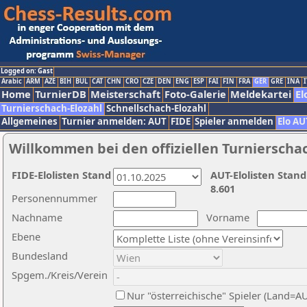
Logged on: Gast
Arabic
ARM
AZE
BIH
BUL
CAT
CHN
CRO
CZE
DEN
ENG
ESP
FAI
FIN
FRA
GER
GRE
INA
I
Home
TurnierDB
Meisterschaft
Foto-Galerie
Meldekartei
El
Turnierschach-Elozahl
Schnellschach-Elozahl
Allgemeines
Turnier anmelden: AUT
FIDE
Spieler anmelden
Elo AU
Willkommen bei den offiziellen Turnierscha
FIDE-Elolisten Stand
AUT-Elolisten Stand
8.601
Personennummer
Nachname
Vorname
Ebene
Bundesland
Spgem./Kreis/Verein
Nur "österreichische" Spieler (Land=A