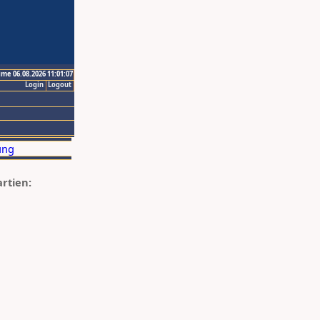
ime 06.08.2026 11:01:07
Login
Logout
artien: