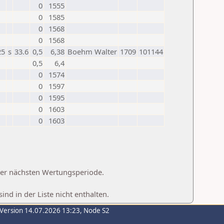
0
1555
0
1585
0
1568
0
1568
25
s
33.6
0,5
6,38
Boehm Walter
1709
101144
0,5
6,4
0
1574
0
1597
0
1595
0
1603
0
1603
 der nächsten Wertungsperiode.
d in der Liste nicht enthalten.
-Version 14.07.2026 13:23, Node S2