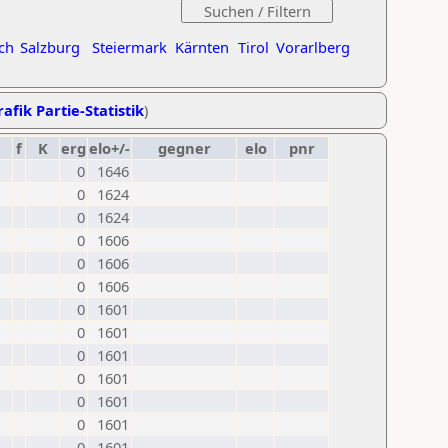
ch
Salzburg
Steiermark
Kärnten
Tirol
Vorarlberg
afik Partie-Statistik
)
f
K
erg
elo+/-
gegner
elo
pnr
0
1646
0
1624
0
1624
0
1606
0
1606
0
1606
0
1601
0
1601
0
1601
0
1601
0
1601
0
1601
0
1601