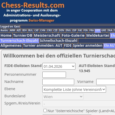
Logged on: Gast
Arabic
ARM
AZE
BIH
BUL
CAT
CHN
CRO
CZE
DEN
ENG
ESP
FAI
FIN
FRA
GER
GRE
INA
I
Home
TurnierDB
Meisterschaft
Foto-Galerie
Meldekartei
El
Turnierschach-Elozahl
Schnellschach-Elozahl
Allgemeines
Turnier anmelden: AUT
FIDE
Spieler anmelden
Elo AU
Willkommen bei den offiziellen Turnierscha
FIDE-Elolisten Stand
AUT-Elolisten Stand
13.945
Personennummer
Nachname
Vorname
Ebene
Bundesland
Spgem./Kreis/Verein
Nur "österreichische" Spieler (Land=A