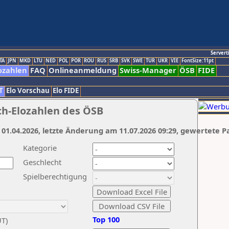
Servert
TA
JPN
MKD
LTU
NED
POL
POR
ROU
RUS
SRB
SVK
SWE
TUR
UKR
VIE
FontSize:11pt
ozahlen
FAQ
Onlineanmeldung
Swiss-Manager
ÖSB
FIDE
T
Elo Vorschau
Elo FIDE
ch-Elozahlen des ÖSB
 01.04.2026, letzte Änderung am 11.07.2026 09:29, gewertete P
Kategorie
Geschlecht
Spielberechtigung
Top 100
UT)