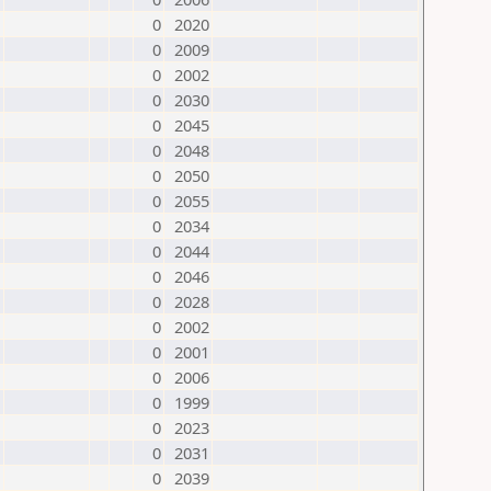
0
2020
0
2009
0
2002
0
2030
0
2045
0
2048
0
2050
0
2055
0
2034
0
2044
0
2046
0
2028
0
2002
0
2001
0
2006
0
1999
0
2023
0
2031
0
2039