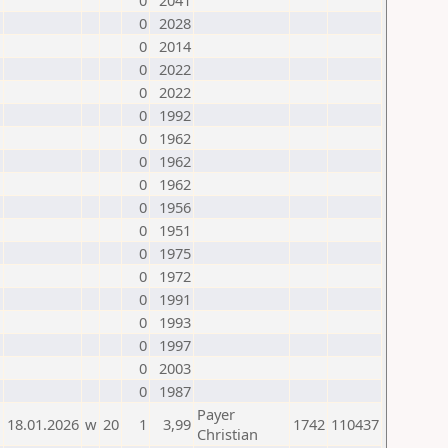
0
2041
0
2028
0
2014
0
2022
0
2022
0
1992
0
1962
0
1962
0
1962
0
1956
0
1951
0
1975
0
1972
0
1991
0
1993
0
1997
0
2003
0
1987
Payer
18.01.2026
w
20
1
3,99
1742
110437
Christian