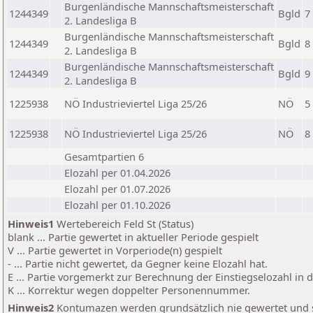
Burgenländische Mannschaftsmeisterschaft
1244349
Bgld
7
2. Landesliga B
Burgenländische Mannschaftsmeisterschaft
1244349
Bgld
8
2. Landesliga B
Burgenländische Mannschaftsmeisterschaft
1244349
Bgld
9
2. Landesliga B
1225938
NÖ Industrieviertel Liga 25/26
NÖ
5
1225938
NÖ Industrieviertel Liga 25/26
NÖ
8
Gesamtpartien 6
Elozahl per 01.04.2026
Elozahl per 01.07.2026
Elozahl per 01.10.2026
Hinweis1
Wertebereich Feld St (Status)
blank ... Partie gewertet in aktueller Periode gespielt
V ... Partie gewertet in Vorperiode(n) gespielt
- ... Partie nicht gewertet, da Gegner keine Elozahl hat.
E ... Partie vorgemerkt zur Berechnung der Einstiegselozahl in
K ... Korrektur wegen doppelter Personennummer.
Hinweis2
Kontumazen werden grundsätzlich nie gewertet und sin