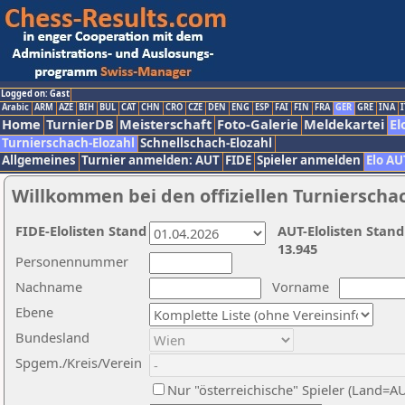
Logged on: Gast
Arabic
ARM
AZE
BIH
BUL
CAT
CHN
CRO
CZE
DEN
ENG
ESP
FAI
FIN
FRA
GER
GRE
INA
I
Home
TurnierDB
Meisterschaft
Foto-Galerie
Meldekartei
El
Turnierschach-Elozahl
Schnellschach-Elozahl
Allgemeines
Turnier anmelden: AUT
FIDE
Spieler anmelden
Elo AU
Willkommen bei den offiziellen Turnierscha
FIDE-Elolisten Stand
AUT-Elolisten Stand
13.945
Personennummer
Nachname
Vorname
Ebene
Bundesland
Spgem./Kreis/Verein
Nur "österreichische" Spieler (Land=A