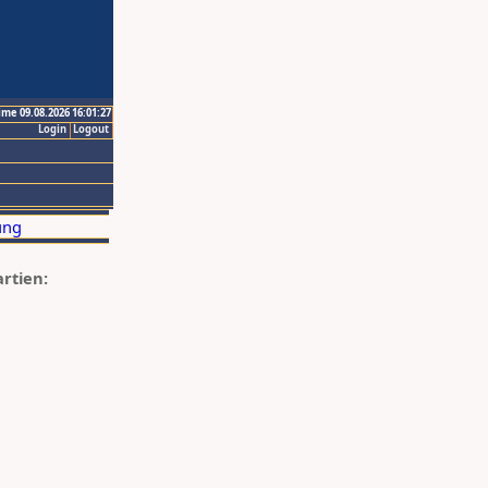
ime 09.08.2026 16:01:27
Login
Logout
artien: