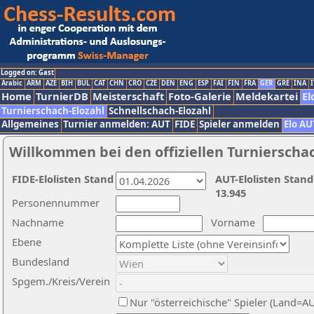
Logged on: Gast
Arabic
ARM
AZE
BIH
BUL
CAT
CHN
CRO
CZE
DEN
ENG
ESP
FAI
FIN
FRA
GER
GRE
INA
I
Home
TurnierDB
Meisterschaft
Foto-Galerie
Meldekartei
El
Turnierschach-Elozahl
Schnellschach-Elozahl
Allgemeines
Turnier anmelden: AUT
FIDE
Spieler anmelden
Elo AU
Willkommen bei den offiziellen Turnierscha
FIDE-Elolisten Stand
AUT-Elolisten Stand
13.945
Personennummer
Nachname
Vorname
Ebene
Bundesland
Spgem./Kreis/Verein
Nur "österreichische" Spieler (Land=A