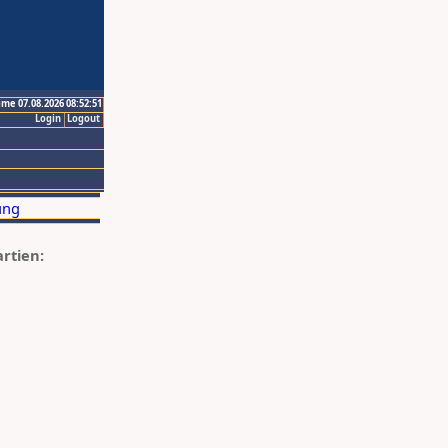
ime 07.08.2026 08:52:51
Login
Logout
artien: