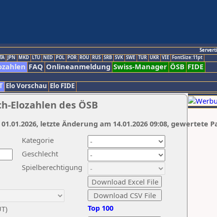
Servert
TA
JPN
MKD
LTU
NED
POL
POR
ROU
RUS
SRB
SVK
SWE
TUR
UKR
VIE
FontSize:11pt
ozahlen
FAQ
Onlineanmeldung
Swiss-Manager
ÖSB
FIDE
T
Elo Vorschau
Elo FIDE
ch-Elozahlen des ÖSB
 01.01.2026, letzte Änderung am 14.01.2026 09:08, gewertete P
Kategorie
Geschlecht
Spielberechtigung
Top 100
UT)