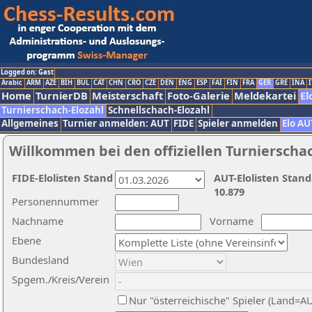
Logged on: Gast
Arabic
ARM
AZE
BIH
BUL
CAT
CHN
CRO
CZE
DEN
ENG
ESP
FAI
FIN
FRA
GER
GRE
INA
I
Home
TurnierDB
Meisterschaft
Foto-Galerie
Meldekartei
El
Turnierschach-Elozahl
Schnellschach-Elozahl
Allgemeines
Turnier anmelden: AUT
FIDE
Spieler anmelden
Elo AU
Willkommen bei den offiziellen Turnierscha
FIDE-Elolisten Stand
AUT-Elolisten Stand
10.879
Personennummer
Nachname
Vorname
Ebene
Bundesland
Spgem./Kreis/Verein
Nur "österreichische" Spieler (Land=A