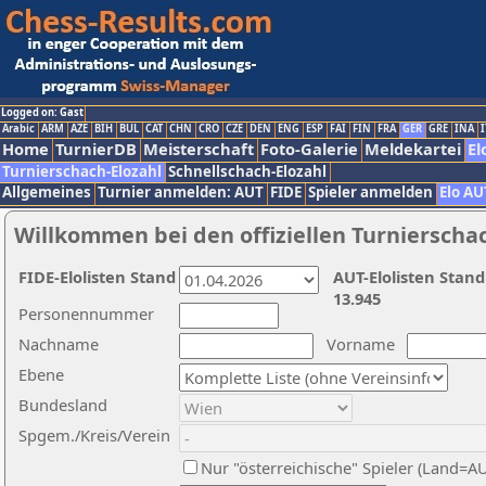
Logged on: Gast
Arabic
ARM
AZE
BIH
BUL
CAT
CHN
CRO
CZE
DEN
ENG
ESP
FAI
FIN
FRA
GER
GRE
INA
I
Home
TurnierDB
Meisterschaft
Foto-Galerie
Meldekartei
El
Turnierschach-Elozahl
Schnellschach-Elozahl
Allgemeines
Turnier anmelden: AUT
FIDE
Spieler anmelden
Elo AU
Willkommen bei den offiziellen Turnierscha
FIDE-Elolisten Stand
AUT-Elolisten Stand
13.945
Personennummer
Nachname
Vorname
Ebene
Bundesland
Spgem./Kreis/Verein
Nur "österreichische" Spieler (Land=A