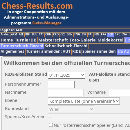
Logged on: Gast
Arabic
ARM
AZE
BIH
BUL
CAT
CHN
CRO
CZE
DEN
ENG
ESP
FAI
FIN
FRA
GER
GRE
INA
I
Home
TurnierDB
Meisterschaft
Foto-Galerie
Meldekartei
El
Turnierschach-Elozahl
Schnellschach-Elozahl
Allgemeines
Turnier anmelden: AUT
FIDE
Spieler anmelden
Elo AU
Willkommen bei den offiziellen Turnierscha
FIDE-Elolisten Stand
AUT-Elolisten Stand
8.601
Personennummer
Nachname
Vorname
Ebene
Bundesland
Spgem./Kreis/Verein
Nur "österreichische" Spieler (Land=A