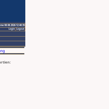
ime 08.08.2026 12:40:35
Login
Logout
artien: