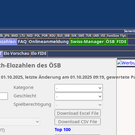
Servert
TA
JPN
MKD
LTU
NED
POL
POR
ROU
RUS
SRB
SVK
SWE
TUR
UKR
VIE
FontSize:11pt
ozahlen
FAQ
Onlineanmeldung
Swiss-Manager
ÖSB
FIDE
T
Elo Vorschau
Elo FIDE
ch-Elozahlen des ÖSB
 01.10.2025, letzte Änderung am 01.10.2025 09:19, gewertete P
Kategorie
Geschlecht
Spielberechtigung
Top 100
UT)