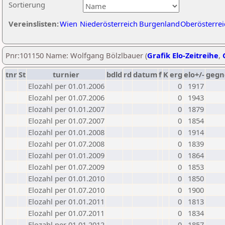
Sortierung
Vereinslisten:
Wien
Niederösterreich
Burgenland
Oberösterrei
Pnr:101150 Name: Wolfgang Bölzlbauer (
Grafik Elo-Zeitreihe
,
tnr
St
turnier
bdld
rd
datum
f
K
erg
elo+/-
gegn
Elozahl per 01.01.2006
0
1917
Elozahl per 01.07.2006
0
1943
Elozahl per 01.01.2007
0
1879
Elozahl per 01.07.2007
0
1854
Elozahl per 01.01.2008
0
1914
Elozahl per 01.07.2008
0
1839
Elozahl per 01.01.2009
0
1864
Elozahl per 01.07.2009
0
1853
Elozahl per 01.01.2010
0
1850
Elozahl per 01.07.2010
0
1900
Elozahl per 01.01.2011
0
1813
Elozahl per 01.07.2011
0
1834
Elozahl per 01.01.2012
0
1857