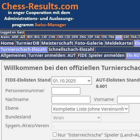
Logged on: Gast
Arabic
ARM
AZE
BIH
BUL
CAT
CHN
CRO
CZE
DEN
ENG
ESP
FAI
FIN
FRA
GER
GRE
INA
I
Home
TurnierDB
Meisterschaft
Foto-Galerie
Meldekartei
El
Turnierschach-Elozahl
Schnellschach-Elozahl
Allgemeines
Turnier anmelden: AUT
FIDE
Spieler anmelden
Elo AU
Willkommen bei den offiziellen Turnierscha
FIDE-Elolisten Stand
AUT-Elolisten Stand
8.601
Personennummer
Nachname
Vorname
Ebene
Bundesland
Spgem./Kreis/Verein
Nur "österreichische" Spieler (Land=A