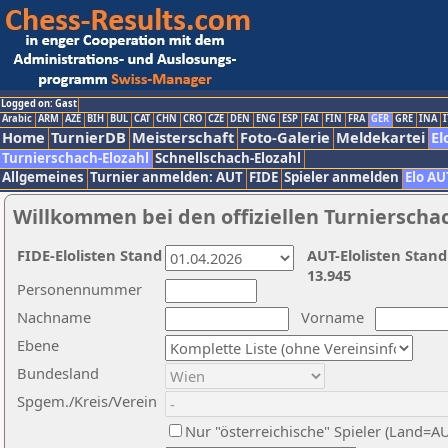
Logged on: Gast
Arabic
ARM
AZE
BIH
BUL
CAT
CHN
CRO
CZE
DEN
ENG
ESP
FAI
FIN
FRA
GER
GRE
INA
I
Home
TurnierDB
Meisterschaft
Foto-Galerie
Meldekartei
El
Turnierschach-Elozahl
Schnellschach-Elozahl
Allgemeines
Turnier anmelden: AUT
FIDE
Spieler anmelden
Elo AU
Willkommen bei den offiziellen Turnierscha
FIDE-Elolisten Stand
AUT-Elolisten Stand
13.945
Personennummer
Nachname
Vorname
Ebene
Bundesland
Spgem./Kreis/Verein
Nur "österreichische" Spieler (Land=A