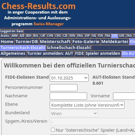
Logged on: Gast
Arabic
ARM
AZE
BIH
BUL
CAT
CHN
CRO
CZE
DEN
ENG
ESP
FAI
FIN
FRA
GER
GRE
INA
I
Home
TurnierDB
Meisterschaft
Foto-Galerie
Meldekartei
El
Turnierschach-Elozahl
Schnellschach-Elozahl
Allgemeines
Turnier anmelden: AUT
FIDE
Spieler anmelden
Elo AU
Willkommen bei den offiziellen Turnierscha
FIDE-Elolisten Stand
AUT-Elolisten Stand
8.601
Personennummer
Nachname
Vorname
Ebene
Bundesland
Spgem./Kreis/Verein
Nur "österreichische" Spieler (Land=A