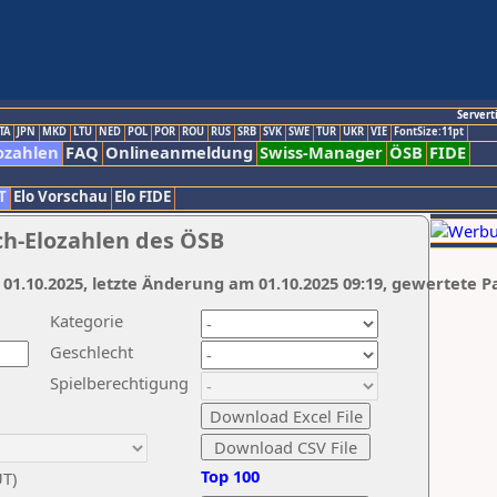
Servert
TA
JPN
MKD
LTU
NED
POL
POR
ROU
RUS
SRB
SVK
SWE
TUR
UKR
VIE
FontSize:11pt
ozahlen
FAQ
Onlineanmeldung
Swiss-Manager
ÖSB
FIDE
T
Elo Vorschau
Elo FIDE
ch-Elozahlen des ÖSB
 01.10.2025, letzte Änderung am 01.10.2025 09:19, gewertete P
Kategorie
Geschlecht
Spielberechtigung
Top 100
UT)