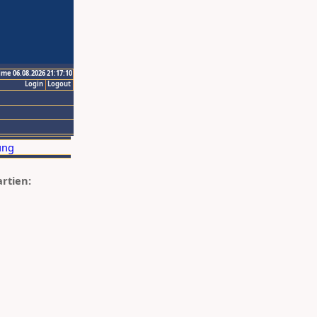
ime 06.08.2026 21:17:10
Login
Logout
artien: