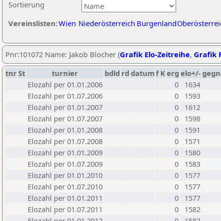
Sortierung
Vereinslisten:
Wien
Niederösterreich
Burgenland
Oberösterrei
Pnr:101072 Name: Jakob Blocher (
Grafik Elo-Zeitreihe
,
Grafik P
tnr
St
turnier
bdld
rd
datum
f
K
erg
elo+/-
gegn
Elozahl per 01.01.2006
0
1634
Elozahl per 01.07.2006
0
1593
Elozahl per 01.01.2007
0
1612
Elozahl per 01.07.2007
0
1598
Elozahl per 01.01.2008
0
1591
Elozahl per 01.07.2008
0
1571
Elozahl per 01.01.2009
0
1580
Elozahl per 01.07.2009
0
1583
Elozahl per 01.01.2010
0
1577
Elozahl per 01.07.2010
0
1577
Elozahl per 01.01.2011
0
1577
Elozahl per 01.07.2011
0
1582
Elozahl per 01.01.2012
0
1582