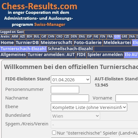
Logged on: Gast
Arabic
ARM
AZE
BIH
BUL
CAT
CHN
CRO
CZE
DEN
ENG
ESP
FAI
FIN
FRA
GER
GRE
INA
I
Home
TurnierDB
Meisterschaft
Foto-Galerie
Meldekartei
El
Turnierschach-Elozahl
Schnellschach-Elozahl
Allgemeines
Turnier anmelden: AUT
FIDE
Spieler anmelden
Elo AU
Willkommen bei den offiziellen Turnierscha
FIDE-Elolisten Stand
AUT-Elolisten Stand
13.945
Personennummer
Nachname
Vorname
Ebene
Bundesland
Spgem./Kreis/Verein
Nur "österreichische" Spieler (Land=A