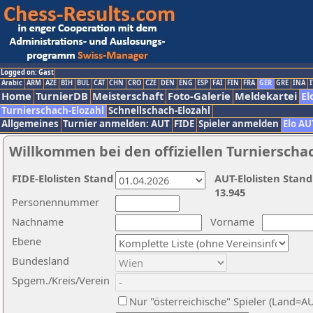
Logged on: Gast
Arabic
ARM
AZE
BIH
BUL
CAT
CHN
CRO
CZE
DEN
ENG
ESP
FAI
FIN
FRA
GER
GRE
INA
I
Home
TurnierDB
Meisterschaft
Foto-Galerie
Meldekartei
El
Turnierschach-Elozahl
Schnellschach-Elozahl
Allgemeines
Turnier anmelden: AUT
FIDE
Spieler anmelden
Elo AU
Willkommen bei den offiziellen Turnierscha
FIDE-Elolisten Stand
AUT-Elolisten Stand
13.945
Personennummer
Nachname
Vorname
Ebene
Bundesland
Spgem./Kreis/Verein
Nur "österreichische" Spieler (Land=A