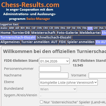
Logged on: Gast
Arabic
ARM
AZE
BIH
BUL
CAT
CHN
CRO
CZE
DEN
ENG
ESP
FAI
FIN
FRA
GER
GRE
INA
I
Home
TurnierDB
Meisterschaft
Foto-Galerie
Meldekartei
El
Turnierschach-Elozahl
Schnellschach-Elozahl
Allgemeines
Turnier anmelden: AUT
FIDE
Spieler anmelden
Elo AU
Willkommen bei den offiziellen Turnierscha
FIDE-Elolisten Stand
AUT-Elolisten Stand
13.945
Personennummer
Nachname
Vorname
Ebene
Bundesland
Spgem./Kreis/Verein
Nur "österreichische" Spieler (Land=A