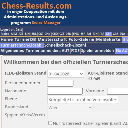
Logged on: Gast
Arabic
ARM
AZE
BIH
BUL
CAT
CHN
CRO
CZE
DEN
ENG
ESP
FAI
FIN
FRA
GER
GRE
INA
I
Home
TurnierDB
Meisterschaft
Foto-Galerie
Meldekartei
El
Turnierschach-Elozahl
Schnellschach-Elozahl
Allgemeines
Turnier anmelden: AUT
FIDE
Spieler anmelden
Elo AU
Willkommen bei den offiziellen Turnierscha
FIDE-Elolisten Stand
AUT-Elolisten Stand
13.945
Personennummer
Nachname
Vorname
Ebene
Bundesland
Spgem./Kreis/Verein
Nur "österreichische" Spieler (Land=A