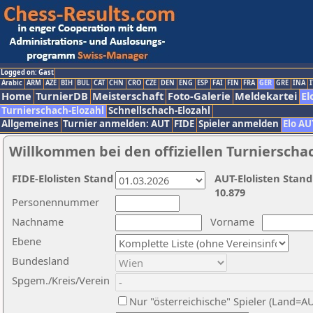
Logged on: Gast
Arabic
ARM
AZE
BIH
BUL
CAT
CHN
CRO
CZE
DEN
ENG
ESP
FAI
FIN
FRA
GER
GRE
INA
I
Home
TurnierDB
Meisterschaft
Foto-Galerie
Meldekartei
El
Turnierschach-Elozahl
Schnellschach-Elozahl
Allgemeines
Turnier anmelden: AUT
FIDE
Spieler anmelden
Elo AU
Willkommen bei den offiziellen Turnierscha
FIDE-Elolisten Stand
AUT-Elolisten Stand
10.879
Personennummer
Nachname
Vorname
Ebene
Bundesland
Spgem./Kreis/Verein
Nur "österreichische" Spieler (Land=A