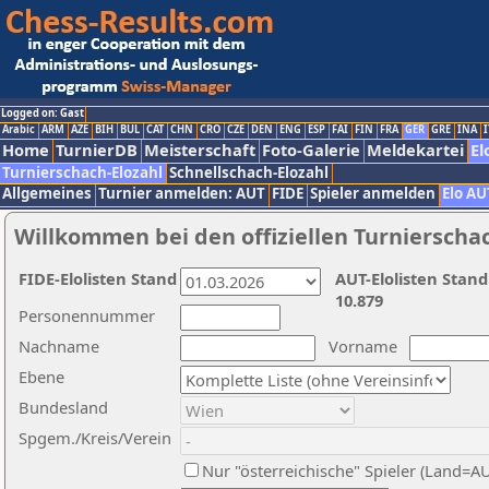
Logged on: Gast
Arabic
ARM
AZE
BIH
BUL
CAT
CHN
CRO
CZE
DEN
ENG
ESP
FAI
FIN
FRA
GER
GRE
INA
I
Home
TurnierDB
Meisterschaft
Foto-Galerie
Meldekartei
El
Turnierschach-Elozahl
Schnellschach-Elozahl
Allgemeines
Turnier anmelden: AUT
FIDE
Spieler anmelden
Elo AU
Willkommen bei den offiziellen Turnierscha
FIDE-Elolisten Stand
AUT-Elolisten Stand
10.879
Personennummer
Nachname
Vorname
Ebene
Bundesland
Spgem./Kreis/Verein
Nur "österreichische" Spieler (Land=A