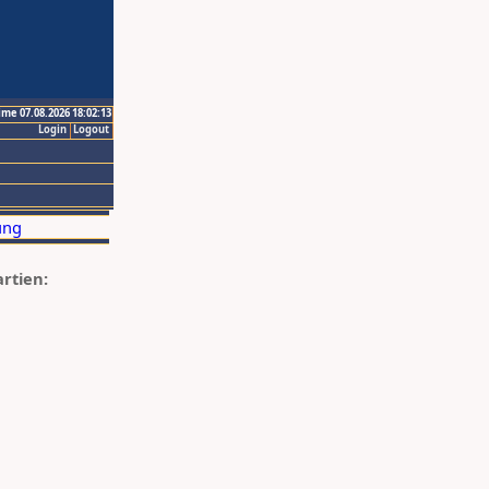
ime 07.08.2026 18:02:13
Login
Logout
artien: