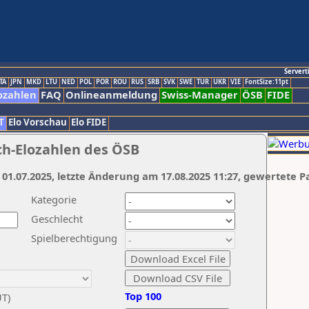
Servert
TA
JPN
MKD
LTU
NED
POL
POR
ROU
RUS
SRB
SVK
SWE
TUR
UKR
VIE
FontSize:11pt
ozahlen
FAQ
Onlineanmeldung
Swiss-Manager
ÖSB
FIDE
T
Elo Vorschau
Elo FIDE
ch-Elozahlen des ÖSB
 01.07.2025, letzte Änderung am 17.08.2025 11:27, gewertete P
Kategorie
Geschlecht
Spielberechtigung
Top 100
UT)