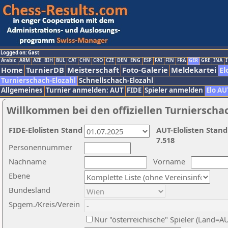
Logged on: Gast
Arabic
ARM
AZE
BIH
BUL
CAT
CHN
CRO
CZE
DEN
ENG
ESP
FAI
FIN
FRA
GER
GRE
INA
I
Home
TurnierDB
Meisterschaft
Foto-Galerie
Meldekartei
El
Turnierschach-Elozahl
Schnellschach-Elozahl
Allgemeines
Turnier anmelden: AUT
FIDE
Spieler anmelden
Elo AU
Willkommen bei den offiziellen Turnierscha
FIDE-Elolisten Stand
AUT-Elolisten Stand
7.518
Personennummer
Nachname
Vorname
Ebene
Bundesland
Spgem./Kreis/Verein
Nur "österreichische" Spieler (Land=A