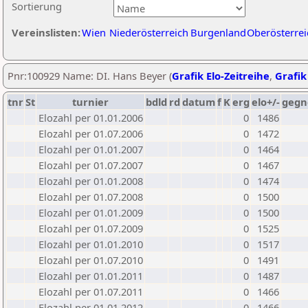
Sortierung
Vereinslisten:
Wien
Niederösterreich
Burgenland
Oberösterrei
Pnr:100929 Name: DI. Hans Beyer (
Grafik Elo-Zeitreihe
,
Grafik
tnr
St
turnier
bdld
rd
datum
f
K
erg
elo+/-
gegn
Elozahl per 01.01.2006
0
1486
Elozahl per 01.07.2006
0
1472
Elozahl per 01.01.2007
0
1464
Elozahl per 01.07.2007
0
1467
Elozahl per 01.01.2008
0
1474
Elozahl per 01.07.2008
0
1500
Elozahl per 01.01.2009
0
1500
Elozahl per 01.07.2009
0
1525
Elozahl per 01.01.2010
0
1517
Elozahl per 01.07.2010
0
1491
Elozahl per 01.01.2011
0
1487
Elozahl per 01.07.2011
0
1466
Elozahl per 01.01.2012
0
1466