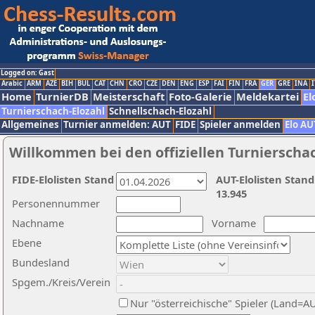
Logged on: Gast
Arabic
ARM
AZE
BIH
BUL
CAT
CHN
CRO
CZE
DEN
ENG
ESP
FAI
FIN
FRA
GER
GRE
INA
I
Home
TurnierDB
Meisterschaft
Foto-Galerie
Meldekartei
El
Turnierschach-Elozahl
Schnellschach-Elozahl
Allgemeines
Turnier anmelden: AUT
FIDE
Spieler anmelden
Elo AU
Willkommen bei den offiziellen Turnierscha
FIDE-Elolisten Stand
AUT-Elolisten Stand
13.945
Personennummer
Nachname
Vorname
Ebene
Bundesland
Spgem./Kreis/Verein
Nur "österreichische" Spieler (Land=A