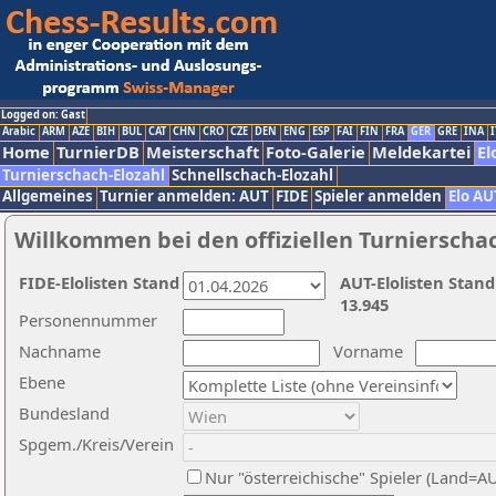
Logged on: Gast
Arabic
ARM
AZE
BIH
BUL
CAT
CHN
CRO
CZE
DEN
ENG
ESP
FAI
FIN
FRA
GER
GRE
INA
I
Home
TurnierDB
Meisterschaft
Foto-Galerie
Meldekartei
El
Turnierschach-Elozahl
Schnellschach-Elozahl
Allgemeines
Turnier anmelden: AUT
FIDE
Spieler anmelden
Elo AU
Willkommen bei den offiziellen Turnierscha
FIDE-Elolisten Stand
AUT-Elolisten Stand
13.945
Personennummer
Nachname
Vorname
Ebene
Bundesland
Spgem./Kreis/Verein
Nur "österreichische" Spieler (Land=A