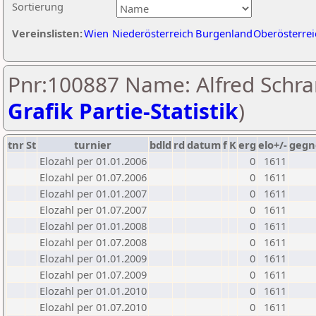
Sortierung
Vereinslisten:
Wien
Niederösterreich
Burgenland
Oberösterrei
Pnr:100887 Name: Alfred Schr
Grafik Partie-Statistik
)
tnr
St
turnier
bdld
rd
datum
f
K
erg
elo+/-
gegn
Elozahl per 01.01.2006
0
1611
Elozahl per 01.07.2006
0
1611
Elozahl per 01.01.2007
0
1611
Elozahl per 01.07.2007
0
1611
Elozahl per 01.01.2008
0
1611
Elozahl per 01.07.2008
0
1611
Elozahl per 01.01.2009
0
1611
Elozahl per 01.07.2009
0
1611
Elozahl per 01.01.2010
0
1611
Elozahl per 01.07.2010
0
1611