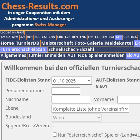
Logged on: Gast
Arabic
ARM
AZE
BIH
BUL
CAT
CHN
CRO
CZE
DEN
ENG
ESP
FAI
FIN
FRA
GER
GRE
INA
I
Home
TurnierDB
Meisterschaft
Foto-Galerie
Meldekartei
El
Turnierschach-Elozahl
Schnellschach-Elozahl
Allgemeines
Turnier anmelden: AUT
FIDE
Spieler anmelden
Elo AU
Willkommen bei den offiziellen Turnierscha
FIDE-Elolisten Stand
AUT-Elolisten Stand
8.601
Personennummer
Nachname
Vorname
Ebene
Bundesland
Spgem./Kreis/Verein
Nur "österreichische" Spieler (Land=A