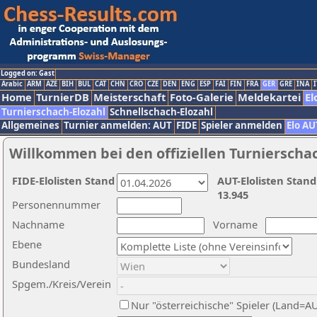
Logged on: Gast
Arabic
ARM
AZE
BIH
BUL
CAT
CHN
CRO
CZE
DEN
ENG
ESP
FAI
FIN
FRA
GER
GRE
INA
I
Home
TurnierDB
Meisterschaft
Foto-Galerie
Meldekartei
El
Turnierschach-Elozahl
Schnellschach-Elozahl
Allgemeines
Turnier anmelden: AUT
FIDE
Spieler anmelden
Elo AU
Willkommen bei den offiziellen Turnierscha
FIDE-Elolisten Stand
AUT-Elolisten Stand
13.945
Personennummer
Nachname
Vorname
Ebene
Bundesland
Spgem./Kreis/Verein
Nur "österreichische" Spieler (Land=A