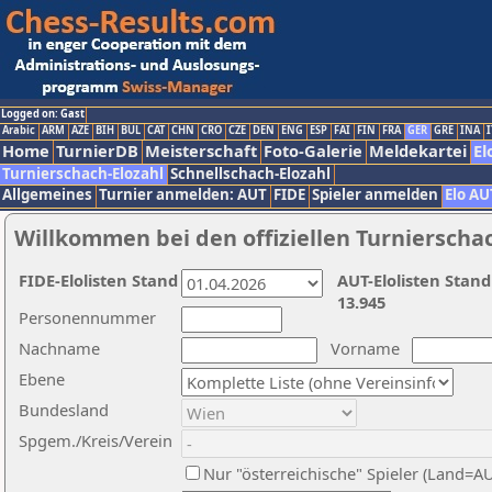
Logged on: Gast
Arabic
ARM
AZE
BIH
BUL
CAT
CHN
CRO
CZE
DEN
ENG
ESP
FAI
FIN
FRA
GER
GRE
INA
I
Home
TurnierDB
Meisterschaft
Foto-Galerie
Meldekartei
El
Turnierschach-Elozahl
Schnellschach-Elozahl
Allgemeines
Turnier anmelden: AUT
FIDE
Spieler anmelden
Elo AU
Willkommen bei den offiziellen Turnierscha
FIDE-Elolisten Stand
AUT-Elolisten Stand
13.945
Personennummer
Nachname
Vorname
Ebene
Bundesland
Spgem./Kreis/Verein
Nur "österreichische" Spieler (Land=A