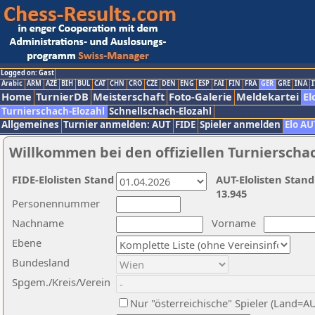
Logged on: Gast
Arabic
ARM
AZE
BIH
BUL
CAT
CHN
CRO
CZE
DEN
ENG
ESP
FAI
FIN
FRA
GER
GRE
INA
I
Home
TurnierDB
Meisterschaft
Foto-Galerie
Meldekartei
El
Turnierschach-Elozahl
Schnellschach-Elozahl
Allgemeines
Turnier anmelden: AUT
FIDE
Spieler anmelden
Elo AU
Willkommen bei den offiziellen Turnierscha
FIDE-Elolisten Stand
AUT-Elolisten Stand
13.945
Personennummer
Nachname
Vorname
Ebene
Bundesland
Spgem./Kreis/Verein
Nur "österreichische" Spieler (Land=A