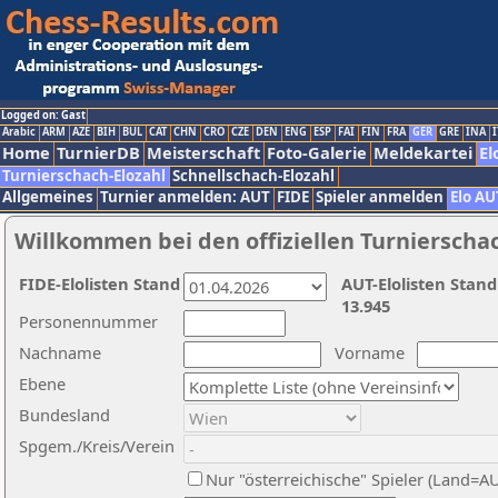
Logged on: Gast
Arabic
ARM
AZE
BIH
BUL
CAT
CHN
CRO
CZE
DEN
ENG
ESP
FAI
FIN
FRA
GER
GRE
INA
I
Home
TurnierDB
Meisterschaft
Foto-Galerie
Meldekartei
El
Turnierschach-Elozahl
Schnellschach-Elozahl
Allgemeines
Turnier anmelden: AUT
FIDE
Spieler anmelden
Elo AU
Willkommen bei den offiziellen Turnierscha
FIDE-Elolisten Stand
AUT-Elolisten Stand
13.945
Personennummer
Nachname
Vorname
Ebene
Bundesland
Spgem./Kreis/Verein
Nur "österreichische" Spieler (Land=A