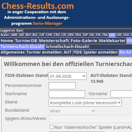
Logged on: Gast
Arabic
ARM
AZE
BIH
BUL
CAT
CHN
CRO
CZE
DEN
ENG
ESP
FAI
FIN
FRA
GER
GRE
INA
I
Home
TurnierDB
Meisterschaft
Foto-Galerie
Meldekartei
El
Turnierschach-Elozahl
Schnellschach-Elozahl
Allgemeines
Turnier anmelden: AUT
FIDE
Spieler anmelden
Elo AU
Willkommen bei den offiziellen Turnierscha
FIDE-Elolisten Stand
AUT-Elolisten Stand
13.945
Personennummer
Nachname
Vorname
Ebene
Bundesland
Spgem./Kreis/Verein
Nur "österreichische" Spieler (Land=A