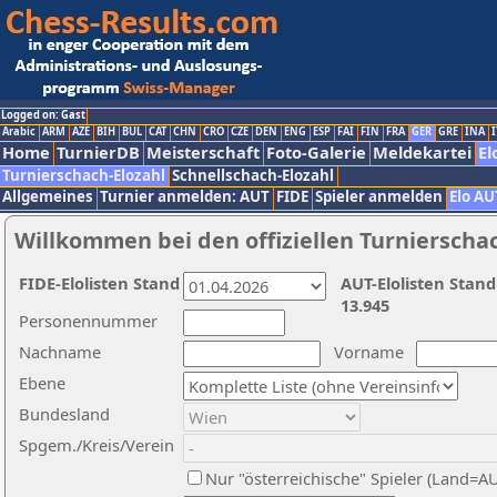
Logged on: Gast
Arabic
ARM
AZE
BIH
BUL
CAT
CHN
CRO
CZE
DEN
ENG
ESP
FAI
FIN
FRA
GER
GRE
INA
I
Home
TurnierDB
Meisterschaft
Foto-Galerie
Meldekartei
El
Turnierschach-Elozahl
Schnellschach-Elozahl
Allgemeines
Turnier anmelden: AUT
FIDE
Spieler anmelden
Elo AU
Willkommen bei den offiziellen Turnierscha
FIDE-Elolisten Stand
AUT-Elolisten Stand
13.945
Personennummer
Nachname
Vorname
Ebene
Bundesland
Spgem./Kreis/Verein
Nur "österreichische" Spieler (Land=A