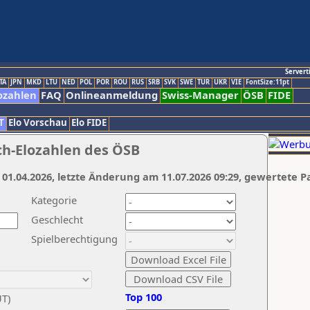
Servert
TA
JPN
MKD
LTU
NED
POL
POR
ROU
RUS
SRB
SVK
SWE
TUR
UKR
VIE
FontSize:11pt
ozahlen
FAQ
Onlineanmeldung
Swiss-Manager
ÖSB
FIDE
T
Elo Vorschau
Elo FIDE
ch-Elozahlen des ÖSB
 01.04.2026, letzte Änderung am 11.07.2026 09:29, gewertete P
Kategorie
Geschlecht
Spielberechtigung
Top 100
UT)