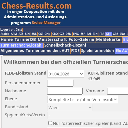
Logged on: Gast
Arabic
ARM
AZE
BIH
BUL
CAT
CHN
CRO
CZE
DEN
ENG
ESP
FAI
FIN
FRA
GER
GRE
INA
I
Home
TurnierDB
Meisterschaft
Foto-Galerie
Meldekartei
El
Turnierschach-Elozahl
Schnellschach-Elozahl
Allgemeines
Turnier anmelden: AUT
FIDE
Spieler anmelden
Elo AU
Willkommen bei den offiziellen Turnierscha
FIDE-Elolisten Stand
AUT-Elolisten Stand
13.945
Personennummer
Nachname
Vorname
Ebene
Bundesland
Spgem./Kreis/Verein
Nur "österreichische" Spieler (Land=A