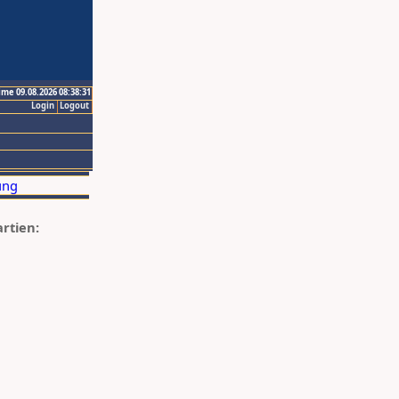
ime 09.08.2026 08:38:31
Login
Logout
artien: