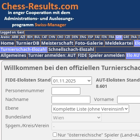
Logged on: Gast
Arabic
ARM
AZE
BIH
BUL
CAT
CHN
CRO
CZE
DEN
ENG
ESP
FAI
FIN
FRA
GER
GRE
INA
I
Home
TurnierDB
Meisterschaft
Foto-Galerie
Meldekartei
El
Turnierschach-Elozahl
Schnellschach-Elozahl
Allgemeines
Turnier anmelden: AUT
FIDE
Spieler anmelden
Elo AU
Willkommen bei den offiziellen Turnierscha
FIDE-Elolisten Stand
AUT-Elolisten Stand
8.601
Personennummer
Nachname
Vorname
Ebene
Bundesland
Spgem./Kreis/Verein
Nur "österreichische" Spieler (Land=A