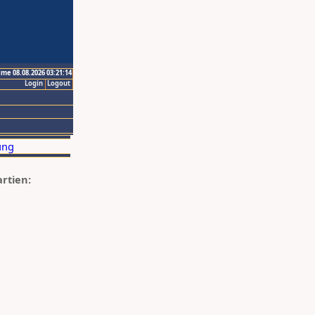
ime 08.08.2026 03:21:14
Login
Logout
artien: