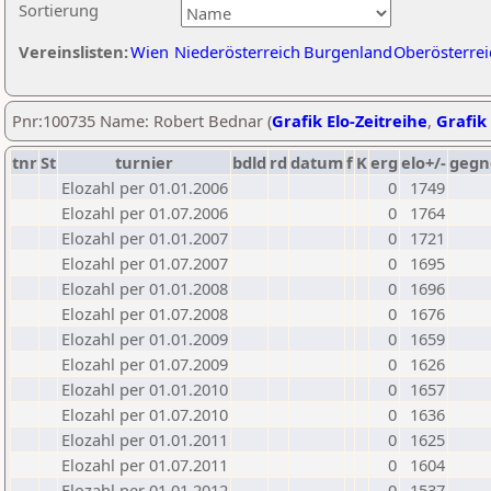
Sortierung
Vereinslisten:
Wien
Niederösterreich
Burgenland
Oberösterrei
Pnr:100735 Name: Robert Bednar (
Grafik Elo-Zeitreihe
,
Grafik 
tnr
St
turnier
bdld
rd
datum
f
K
erg
elo+/-
gegn
Elozahl per 01.01.2006
0
1749
Elozahl per 01.07.2006
0
1764
Elozahl per 01.01.2007
0
1721
Elozahl per 01.07.2007
0
1695
Elozahl per 01.01.2008
0
1696
Elozahl per 01.07.2008
0
1676
Elozahl per 01.01.2009
0
1659
Elozahl per 01.07.2009
0
1626
Elozahl per 01.01.2010
0
1657
Elozahl per 01.07.2010
0
1636
Elozahl per 01.01.2011
0
1625
Elozahl per 01.07.2011
0
1604
Elozahl per 01.01.2012
0
1537