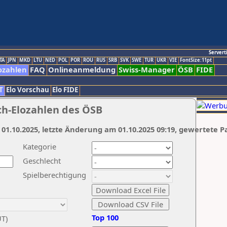
Servert
TA
JPN
MKD
LTU
NED
POL
POR
ROU
RUS
SRB
SVK
SWE
TUR
UKR
VIE
FontSize:11pt
ozahlen
FAQ
Onlineanmeldung
Swiss-Manager
ÖSB
FIDE
T
Elo Vorschau
Elo FIDE
ch-Elozahlen des ÖSB
 01.10.2025, letzte Änderung am 01.10.2025 09:19, gewertete P
Kategorie
Geschlecht
Spielberechtigung
Top 100
UT)